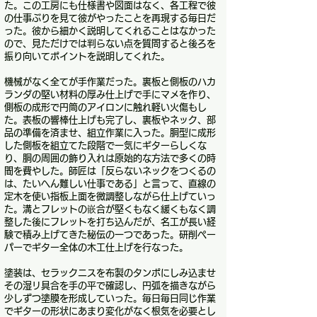
た。この工房にも仕様書や図面はなく、各工程で彼
の仕事ぶりを見て彼がやったことを再現する毎日だ
った。彼から細かく説明してくれることはなかった
ので、見ただけでは判らない点を質問すると後ろを
振り向いてポイントを説明してくれた。
機械がなく全てが手作業だった。裏板と側板のハカ
ランダの堅い材料の厚み仕上げで手にマメを作り、
側板の成形で円筒のアイロンに触れ軽い火傷もし
た。表板の響棒仕上げも完了し、裏板やネック、部
品の準備を済ませ、組立作業に入った。胴型に成形
した側板を組立てた段階で一気にギターらしくな
り、胴の周囲の飾り入れは原始的な方法で多くの時
間を費やした。師匠は「反らないネックをつくるの
は、たいへん難しい仕事である」と言って、直線の
定木を使い指板上面を微調整しながら仕上げていっ
た。溝とフレットの嵌合が堅くもなく緩くもなく調
整した後にフレットを打ち込んだが、名工が長い経
験で積み上げてきた秘伝の一つであった。研削ペー
パーでギター全体の木工仕上げを行なった。
塗装は、セラックニスを布製のタンポにしみ込ませ
その湿リ具合を手の平で確認し、円弧を描きながら
少しずつ塗膜を形成していった。毎日毎日同じ作業
でギターの形状にあまり変化がなく根気を必要とし