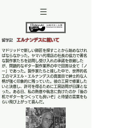
エルナンデスに就いて
留学記
マドリッドで新しい師匠を探すことから始めなけれ
ばならなかった。ヤマハ代理店の社長の協力で著名
な製作家たちを訪問し受け入れの承諾を依頼した
が、閉鎖的なギター製作業界の中で回答は全て「ノ
ー」であった。製作家たちと接した中で、世界的名
工のマヌエル・エルナンデスの真面目で紳士的な人
柄が強く印象的に残っていた。彼の工房で修業した
いと決意し、許可を得るために工房訪問が日課とな
った。ある日、私の熱意や執念に負けたのか「後の
机でギターをつくっても良いぞ」と待望の言葉をも
らい飛び上がって喜んだ。