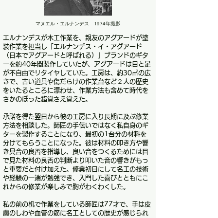
マヌエル・エルナンデス ​1974年撮影
エルナンデスが木工作業を、親友のアグアードが塗
装作業を担当し「エルナンデス・イ・アグアード
（日本でアグアードと呼ばれる）」ブランドのギタ
ーを約40年間製作していたが、アグアードは目と足
が不自由でリタイヤしていた。工房は、約30㎡の広
さで、古い道具や傷だらけの作業台など２人の歴史
をいたるところに漂わせ、作業方法も含めて時代を
さかのぼった錯覚さえ覚えた。
承諾を得た翌日から彼の工房に入り長期に及ぶ修業
方法を相談した。師匠の手伝いではなく私自身のギ
ターを製作することになり、最初の1台分の材料を
分けてもらうことになった。彼は材料の叩き方や響
き具合の良否を指導し、良い音をつくるためには目
で見た材料の良否の判断より叩いた音の響きがもっ
と重要だと付け加えた。修業初日にして名工の技術
や経験の一端が勉強でき、入門した喜びとともにこ
れからの修業が楽しみで胸がわくわくした。
私の前の机で作業をしている師匠は77才で、手は皮
膚のしわや血管の筋に名工としての歴史が感じられ