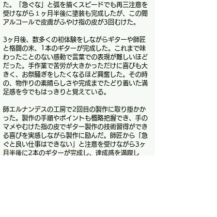
た。「急ぐな」と弧を描くスピードでも再三注意を
受けながら１ヶ月半後に塗装も完成したが、この間
アルコールで皮膚がふやけ指の皮が3回むけた。
3ヶ月後、数多くの初体験をしながらギターや師匠
と格闘の末、1本のギターが完成した。これまで味
わったことのない感動で言葉での表現が難しいほど
だった。手作業で苦労が大きかっただけに喜びも大
きく、お祭騒ぎをしたくなるほど興奮した。その時
の、物作りの素晴らしさや完成までたどり着いた満
足感を今でもはっきりと覚えている。
師エルナンデスの工房で2回目の製作に取り掛かか
った。製作の手順やポイントも概略把握でき、手の
マメやむけた指の皮でギター製作の技術習得ができ
る喜びを実感しながら製作に励んだ。師匠から「急
ぐと良い仕事はできない」と注意を受けながら3ヶ
月半後に2本のギターが完成し、達成感を満喫し
た。数日間の試奏結果で、スペイン的な明るい音色
で師匠の音の傾向があり、グラナダ製にはなかった
クラシック音楽用としての基本的な音の良さは持っ
ていると感じた。
材料は音をつくる要素の一つで、4本目以降は日本
から取り寄せた材料で製作することにした。日本で