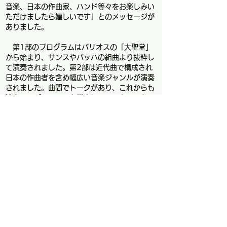
音楽、日本の作曲家、ハンド等々をお楽しみい
ただけましたら嬉しいです」とのメッセージが
ありました。
第1部のプログラムはバリオスの「大聖堂」
から始まり、サンスやバッハの組曲より抜粋し
て演奏されました。第2部は近代曲で構成され
日本の作曲者を含め幅広い音楽ジャンルが演奏
されました。曲間でトークがあり、これからも
演奏のレパートリーを増やしていくとのことで
した。期待しています。演奏は相変わらず抑揚
のある感情表現豊かな河野さんの音楽の世界が
発揮されていてアンコールまで演奏を堪能しま
した。
サイン会の後、友の会会員有志と一緒に居酒
屋で打ち上げを行いました。演奏技術や曲の解
釈など幅広い質問に快く答えていただきまし
た。素晴らしい演奏と夜遅くまで打ち上げにお
付き合いいただき有難うございました。
「ブログ・トップページ」へ戻る