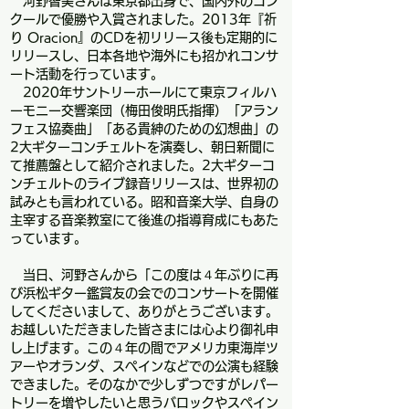
河野智美さんは東京都出身で、国内外のコン
クールで優勝や入賞されました。2013年『祈
り Oracion』のCDを初リリース後も定期的に
リリースし、日本各地や海外にも招かれコンサ
ート活動を行っています。
2020年サントリーホールにて東京フィルハ
ーモニー交響楽団（梅田俊明氏指揮）「アラン
フェス協奏曲」「ある貴紳のための幻想曲」の
2大ギターコンチェルトを演奏し、朝日新聞に
て推薦盤として紹介されました。2大ギターコ
ンチェルトのライブ録音リリースは、世界初の
試みとも言われている。昭和音楽大学、自身の
主宰する音楽教室にて後進の指導育成にもあた
っています。
当日、河野さんから「この度は４年ぶりに再
び浜松ギター鑑賞友の会でのコンサートを開催
してくださいまして、ありがとうございます。
お越しいただきました皆さまには心より御礼申
し上げます。この４年の間でアメリカ東海岸ツ
アーやオランダ、スペインなどでの公演も経験
できました。そのなかで少しずつですがレパー
トリーを増やしたいと思うバロックやスペイン