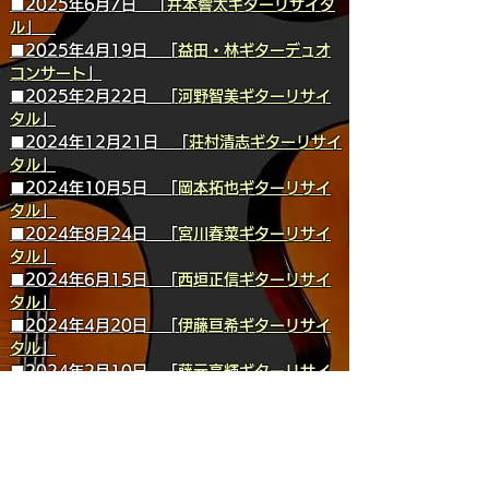
■2025年6月7日 「
井本響太ギターリサイタ
ル
」
■2025年4月19日 「
益田・林ギターデュオ
コンサート
」
■2025年2月22日 「
河野智美ギターリサイ
タル
」
■2024年12月21日 「
荘村清志ギターリサイ
タル
」
■2024年10月5日 「
岡本拓也ギターリサイ
タル
」
■2024年8月24日 「
宮川春菜ギターリサイ
タル
」
■2024年6月15日 「
西垣正信ギターリサイ
タル
」
■2024年4月20日 「
伊藤亘希ギターリサイ
タル
」
■2024年2月10日 「
藤元高輝ギターリサイ
タル
」
■2023年12月11日掲載 「
鈴木大介ギターリ
サイタル
」