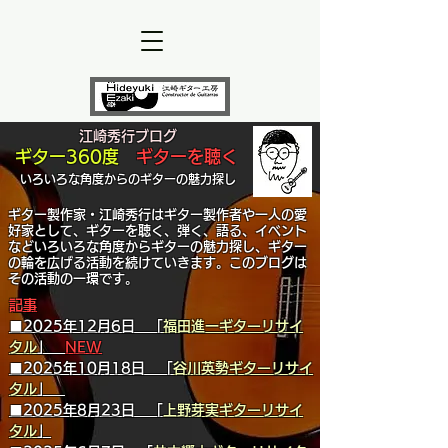
江崎秀行ブログ
ギター360度
ギターを聴く
いろいろな角度からのギターの魅力探し
ギター製作家・江崎秀行はギター製作者や一人の愛
好家として、ギターを聴く、弾く、語る、イベント
などいろいろな角度からギターの魅力探し、ギター
の輪を広げる活動を続けていきます。このブログは
その活動の一環です。
​記事
■2025年12月6日 「
福田進一ギターリサイ
タル
」
NEW
■2025年10月18日 「
谷川英勢ギターリサイ
タル
」
■2025年8月23日 「
上野芽実ギターリサイ
タル
」