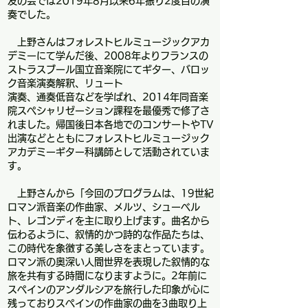
友の会では2019年8月以来6年振り2度目の演
奏でした。
上野さんはフォレストヒルミュージックアカ
デミーにて学んだ後、2008年よりフランスの
ストラスブール国立音楽院にてギター、バロッ
ク音楽演奏解釈、
リュート
演奏、通奏低音などを学ばれ、2014年同音楽
院スペシャリゼーション課程を最優秀で修了さ
れました。帰国後日本各地でのコンサートやTV
出演などとともにフォレストヒルミュージック
アカデミーギター科講師として活動されていま
す。
上野さんから「今回のプログラムは、19世紀
ロマン派音楽の作曲家、メルツ、シューベル
ト、レゴンディを主に取り上げます。曲名から
伝わるように、叙情的かつ詩的な作品たちは、
この時代を象徴する美しさをまとっています。
ロマン派の奥深い人間世界を表現した叙情的な
旅を共有する時間になりますように。2年前に
スペインのアンダルシアを旅行した印象が心に
残っておりスペインの作曲家の曲を3曲取り上