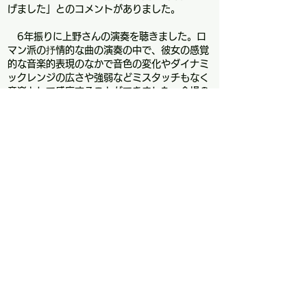
げました」とのコメントがありました。
6年振りに上野さんの演奏を聴きました。ロ
マン派の抒情的な曲の演奏の中で、彼女の感覚
的な音楽的表現のなかで音色の変化やダイナミ
ックレンジの広さや強弱などミスタッチもなく
音楽として感応することができました。会場の
拍手の仕方で聴衆も感動しているに聞こえまし
た。6年間の彼女が大きく成長していることを
感じました。
サイン会の後、友の会会員有志と一緒に居酒
屋で打ち上げを行いました。演奏技術や曲の解
釈など幅広い質問に快く答えていただきまし
た。素晴らしい演奏と夜遅くまで打ち上げにお
付き合いいただき有難うございました。
「ブログ・トップページ」へ戻る
江崎ギター工房
​ギター製作家 江崎秀行