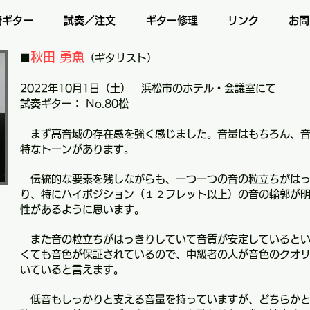
崎ギター
試奏／注文
ギター修理
リンク
お問
秋田 勇魚
■
（ギタリスト）
2022年10月1日（土） 浜松市のホテル・会議室にて
試奏ギター： No.80松
まず高音域の存在感を強く感じました。音量はもちろん、音
特なトーンがあります。
伝統的な要素を残しながらも、一つ一つの音の粒立ちがはっ
り、特にハイポジション（１２フレット以上）の音の輪郭が
性があるように思います。
また音の粒立ちがはっきりしていて音質が安定しているとい
くても音色が保証されているので、中級者の人が音色のクオ
いていると言えます。
低音もしっかりと支える音量を持っていますが、どちらかと