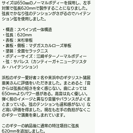
サイズは650㎜のノーマルボディーを採用し、左手
対策で弦長620mmで製作することになりました。
弦長でかなり弦のテンションがさがるのでハイテン
ション弦を使用しました。
・構造：スペイン式一体構造
・弦長：620mm
・表板：米杉単板
・裏板・側板：マダガスカルローズ単板
・塗装：全面セラックニス
・ボディーサイズ：江崎ギターノーマルボディー
・弦：サバレス（カンティーガ＋ニュークリスタ
ル・ハイテンション）
浜松のギター愛好者２名や来浜中のギタリスト猪居
亜美さんに評価をいただきました。まとめると「音
からは弦長の短さを全く感じない。曲によっては
650mmよりパワー感がある。高音は丸く優しい。
弾く前のイメージと異なり音量やバランスがよくま
とまっている。弦のテンションも違和感がない」な
ど高い評価を得ました。現在も左手の負担がなくこ
のギターで演奏を楽しまれています。
このギターの納品後に通常の特注項目に弦長
620mmを追加しました。