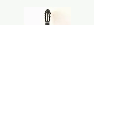
「特殊ギター製作記」へ戻る
江崎ギター工房
​ギター製作家 江崎秀行
〒434-0042 静岡県浜松市浜名区小松4633-1
カネセイビル201
​(Mobail)
090-1479-5804